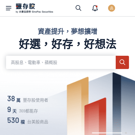
資產提升，夢想擴增
好選，好存，好
想法
高股息、電動車、蘋概股
38
豐存股使用者
萬
9
369都能存
天
530
台美股商品
檔