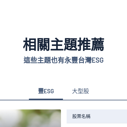
3.46%
2357
華碩
2.73%
2891
中信金
相關主題推薦
2.45%
2301
光寶科
這些主題也有永豐台灣ESG
2.19%
5347
世界
1.82%
2885
元大金
豐ESG
大型股
1.72%
3045
台灣大
股票名稱
1.18%
2454
聯發科