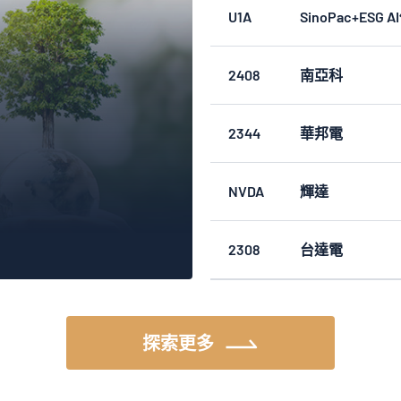
U1A
SinoPac+ESG
1.11%
3481
群創
2408
南亞科
0.97%
2317
鴻海
2344
華邦電
0.83%
2449
京元電子
NVDA
輝達
0.71%
8299
群聯
2308
台達電
0.66%
6488
環球晶
0.58%
2884
玉山金
探索更多
0.31%
2382
廣達