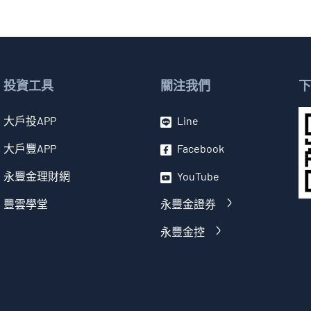
0.31%
3231
緯創
投資工具
0.29%
2412
關注我們
中華電
下
大戶投APP
Line
0.23%
2324
仁寶
大戶豐APP
Facebook
0.20%
2886
兆豐金
永豐金理財網
YouTube
豐雲學堂
永豐金證券
0.17%
2327
國巨*
永豐金控
0.16%
2376
技嘉
0.13%
2353
宏碁